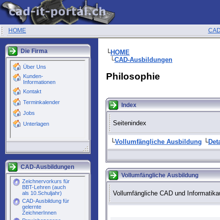
HOME
CAD
Die Firma
└
HOME
└
CAD-Ausbildungen
Philosophie
Index
Seitenindex
└
Vollumfängliche Ausbildung
└
Deta
CAD-Ausbildungen
Vollumfängliche Ausbildung
Vollumfängliche CAD und Informatika