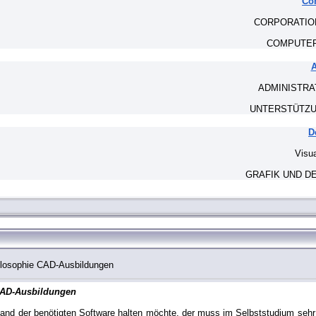
Co
CORPORATION 
COMPUTER
A
ADMINISTRA
UNTERSTÜTZU
D
Visua
GRAFIK UND D
hilosophie CAD-Ausbildungen
 CAD-Ausbildungen
and der benötigten Software halten möchte, der muss im Selbststudium sehr v