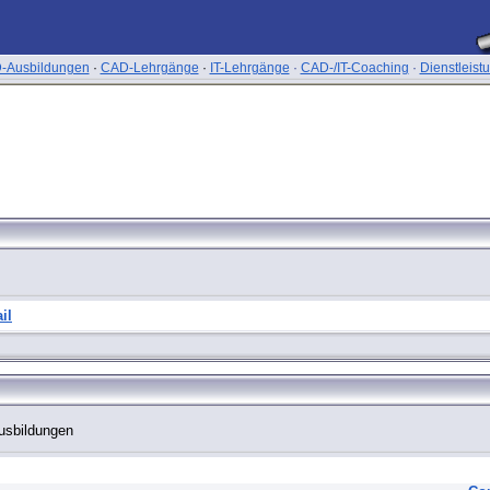
-Ausbildungen
·
CAD-Lehrgänge
·
IT-Lehrgänge
·
CAD-/IT-Coaching
·
Dienstleist
il
usbildungen