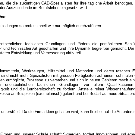
n, die die zukünftigen CAD-Spezialisten für Ihre tägliche Arbeit benötigen.
 der Auszubildende im Berufsleben eingesetzt wird.
nien
sbildungen so professionell wie nur möglich durchzuführen.
ntbehrlichen fachlichen Grundlagen und fördern die persönlichen Schlüs
 und technischer Art geschaffen und ihre Dynamik begreifbar gemacht. Der Au
teten Entwicklung und Verbesserung aktiv teil.
tionsmitteln, Werkzeugen, Hilfsmittel und Methoden und deren raschen E
 sind nicht mehr Spezialisten mit grossen Fertigkeiten auf einem schmalen 
hnen ermöglicht, Prozesse zu verstehen und sich in neuen Gebieten rasch ein
nentbehrlichen fachlichen Grundlagen vor allem Qualifikationen wi
gkeit und die Lernbereitschaft zu fördern. Anstelle reiner Wissenshäufu
e an Beispielen (exemplarisch) gelernt und bei Bedarf auf neue Situationen
g unterstützt. Da die Firma klein gehalten wird, kann flexibel auf die Anforde
irmen und unserer Schule schafft Synergien, fördert Innovationen und erm