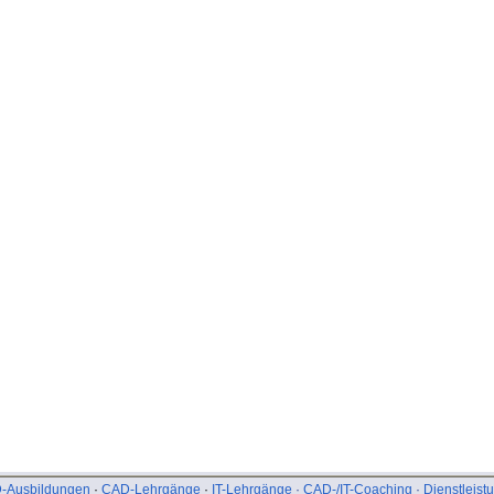
-Ausbildungen
·
CAD-Lehrgänge
·
IT-Lehrgänge
·
CAD-/IT-Coaching
·
Dienstleist