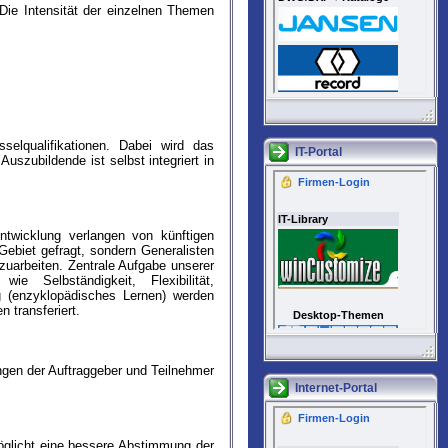
 Die Intensität der einzelnen Themen
selqualifikationen. Dabei wird das
IT-Portal
szubildende ist selbst integriert in
ntwicklung verlangen von künftigen
Gebiet gefragt, sondern Generalisten
zuarbeiten. Zentrale Aufgabe unserer
e Selbständigkeit, Flexibilität,
ng (enzyklopädisches Lernen) werden
 transferiert.
rungen der Auftraggeber und Teilnehmer
Internet-Portal
öglicht eine bessere Abstimmung der