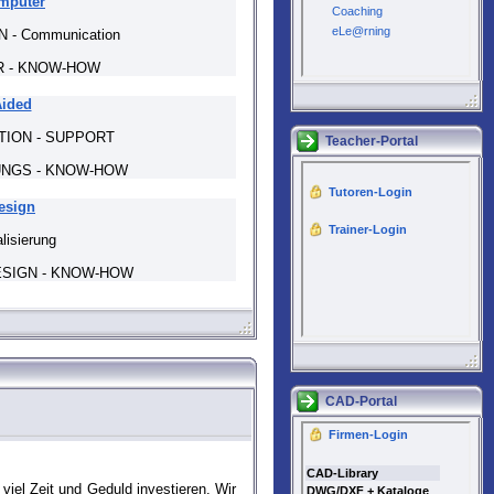
mputer
- Communication
 - KNOW-HOW
ided
TION - SUPPORT
Teacher-Portal
NGS - KNOW-HOW
esign
lisierung
ESIGN - KNOW-HOW
CAD-Portal
iel Zeit und Geduld investieren. Wir