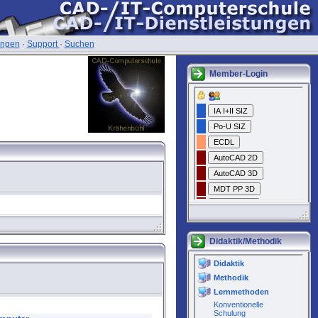
ungen
·
Support
·
Suchen
Member-Login
Didaktik/Methodik