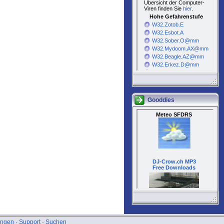
Gooddies
ungen
·
Support
·
Suchen