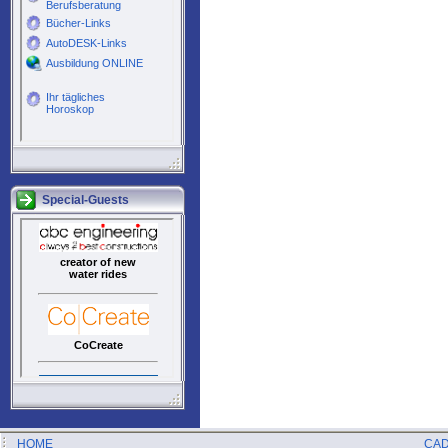
Special-Guests
HOME
CAD