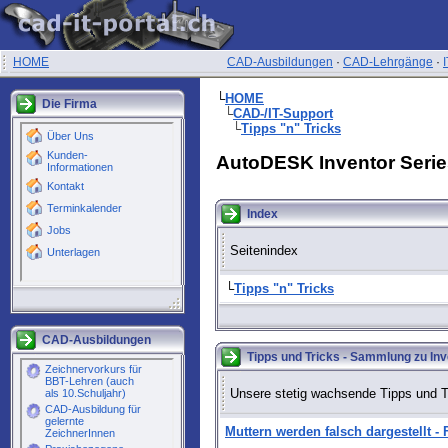
HOME
CAD-Ausbildungen
·
CAD-Lehrgänge
·
└
HOME
Die Firma
└
CAD-/IT-Support
└
Tipps "n" Tricks
AutoDESK Inventor Serie
Index
Seitenindex
└
Tipps "n" Tricks
CAD-Ausbildungen
Tipps und Tricks - Sammlung zu Inv
Unsere stetig wachsende Tipps und T
Muttern werden falsch dargestellt -